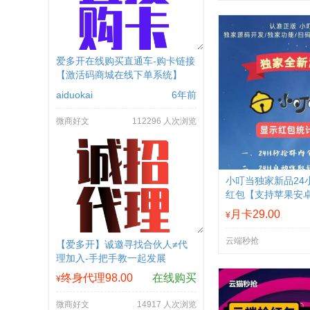
爱多开在线购买直通车-购卡链接
【激活码商城在线下单系统】
aiduokai
6年前
微商好文
112296 人次浏览
小叮当独家新品24
红包【支持苹果安
月卡29.00
¥
云端秒抢
【爱多开】诚邀寻找合伙人≠代
理加入-手把手教一起发展
终身代理98.00
在线购买
¥
微商好文
14917 人次浏览