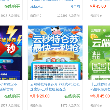
在线购买
月45.00
aiduokai
6年前
¥
14917 人次浏览
微商好文
112296 人次浏览
云端秒抢
4小时稳定不
云端秒抢特仑苏月卡模式-抢红包
【云端秒抢
遥秒官网
速度快-云端抢红包首选
码授权使用教
端抢红包
在线购买
月卡29.00
在线购买
每月45.00
¥
¥
1577 人次浏览
云端秒抢
1879 人次浏览
云端秒抢