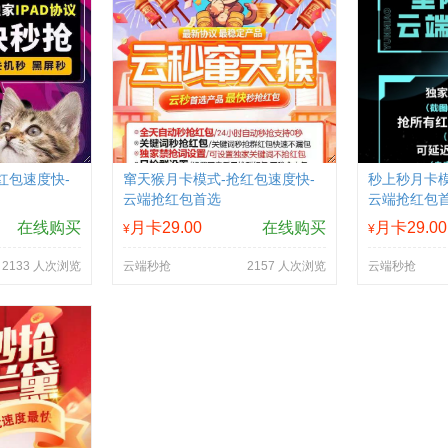
红包速度快-
窜天猴月卡模式-抢红包速度快-
秒上秒月卡模
云端抢红包首选
云端抢红包
在线购买
月卡29.00
在线购买
月卡29.00
¥
¥
2133 人次浏览
云端秒抢
2157 人次浏览
云端秒抢