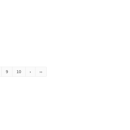
9
10
›
››