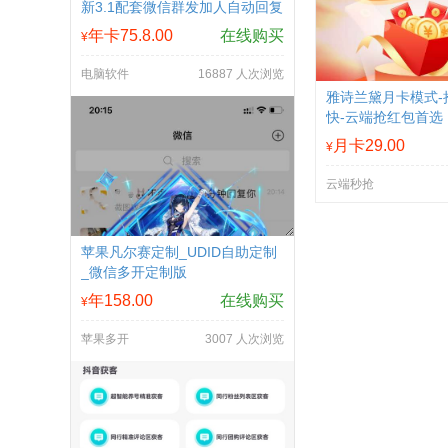
新3.1配套微信群发加人自动回复
拉群换群
年卡75.8.00
在线购买
¥
电脑软件
16887 人次浏览
雅诗兰黛月卡模式-
快-云端抢红包首选
月卡29.00
¥
云端秒抢
苹果凡尔赛定制_UDID自助定制
_微信多开定制版
年158.00
在线购买
¥
苹果多开
3007 人次浏览