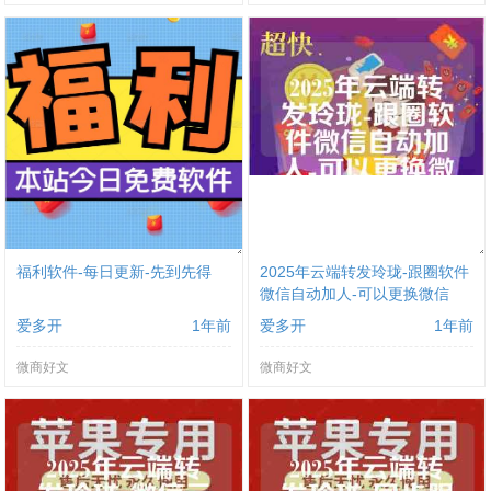
福利软件-每日更新-先到先得
2025年云端转发玲珑-跟圈软件
微信自动加人-可以更换微信
爱多开
1年前
爱多开
1年前
微商好文
微商好文