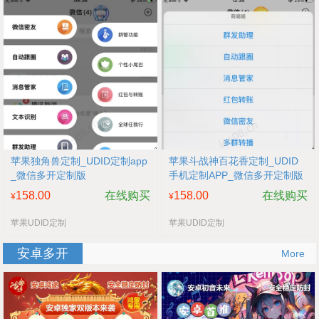
苹果独角兽定制_UDID定制app
苹果斗战神百花香定制_UDID
_微信多开定制版
手机定制APP_微信多开定制版
158.00
在线购买
158.00
在线购买
¥
¥
苹果UDID定制
苹果UDID定制
安卓多开
More