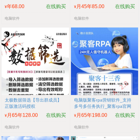
年68.00
在线购买
月45年85.00
在线购买
¥
¥
电脑软件
电脑软件
太极数据筛选【导出群成员】
电脑版聚客rpa营销软件_支持
正版激活码授权
多号多任务执行_聚客rpa官网
月65年128.00
在线购买
月65年198.00
在线购买
¥
¥
电脑软件
电脑软件