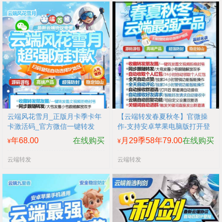
云端风花雪月_正版月卡季卡年
【云端转发春夏秋冬】官微操
卡激活码_官方微信一键转发
作-支持安卓苹果电脑版打开登
录
年68.00
在线购买
月29季58年79.00
在线购买
¥
¥
云端转发
云端转发