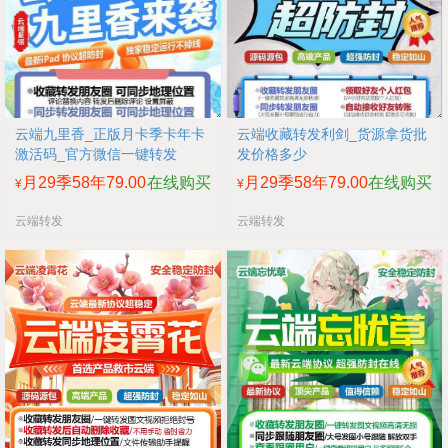
云端九里香_正版月卡季卡年卡
云端收藏转发利剑_货源拿货批
激活码_官方微信一键转发
发价格多少
月29季58年79.00
在线购买
月29季58年79.00
在线购买
¥
¥
云端转发
云端转发