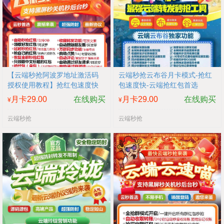
【云端秒抢阿波罗地址激活码
云端秒抢云布谷月卡模式-抢红
授权使用教程】抢红包速度快
包速度快-云端抢红包首选
不封号
月卡29.00
在线购买
月卡29.00
在线购买
¥
¥
云端秒抢
云端秒抢