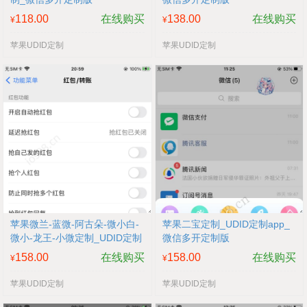
118.00
在线购买
138.00
在线购买
¥
¥
苹果UDID定制
苹果UDID定制
苹果微兰-蓝微-阿古朵-微小白-
苹果二宝定制_UDID定制app_
微小-龙王-小微定制_UDID定制
微信多开定制版
app_微信多开定制版
158.00
在线购买
158.00
在线购买
¥
¥
苹果UDID定制
苹果UDID定制