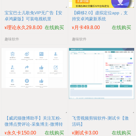
宝宝巴士儿歌免VIP无广告【安
【瞬移2.0】虚拟定位app，支
卓鸿蒙版】可装电视机里
持安卓鸿蒙新系统
理论永久29.8.00
在线购买
月卡49.8.00
在线购买
¥
¥
趣味软件
趣味软件
【威武猫微博助手】关注互粉-
飞雪视频剪辑软件-测试卡【激
微博点赞评论-采集博主-微博转
活码】
发-超话签到
永久卡150.00
在线购买
测试卡3.00
在线购买
¥
¥