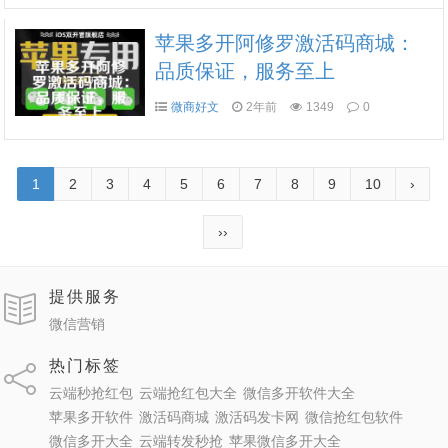
苹果多开阿修罗激活码商城：
品质保证，服务至上
微商好文
2年前
1349
0
1
2
3
4
5
6
7
8
9
10
›
››
提供服务
微信营销
热门标签
云端秒抢红包
云端抢红包大全
微信多开软件大全
苹果多开软件
激活码商城
激活码发卡网
微信抢红包软件
微信多开大全
云端转发秒抢
苹果微信多开大全