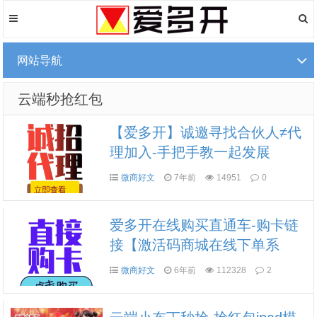
网站导航
云端秒抢红包
【爱多开】诚邀寻找合伙人≠代
理加入-手把手教一起发展
微商好文
7年前
14951
0
爱多开在线购买直通车-购卡链
接【激活码商城在线下单系
统】
微商好文
6年前
112328
2