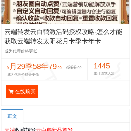
云端转发云白鹤激活码授权攻略-怎么才能
获取云端转发太阳花月卡季卡年卡
成为代理价格更低
1445
月29季58年79
298
¥
.00
¥
.00
累计浏览人次
成为代理价格会更低
在线购买
正文
云端
收藏转发
云白鹤新品首发