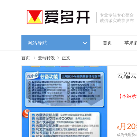
专业专注专心整合
诚信诚实诚挚发布
网站导航
首页
苹果
首页
云端转发
正文
云端云
【本站承
月20
¥
成为代理价