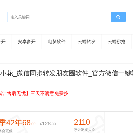
多开
安卓多开
电脑软件
云端转发
云端秒抢
小花_微信同步转发朋友圈软件_官方微信一键
诺=售后无忧】三天不满意免费换
2110
季42年68
128
.00
¥
.00
累计浏览人次
格会更低