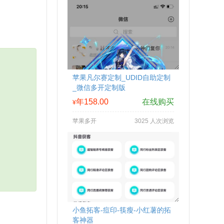
苹果凡尔赛定制_UDID自助定制
_微信多开定制版
年158.00
在线购买
¥
苹果多开
3025 人次浏览
小鱼拓客-痘印-筷瘦-小红薯的拓
客神器