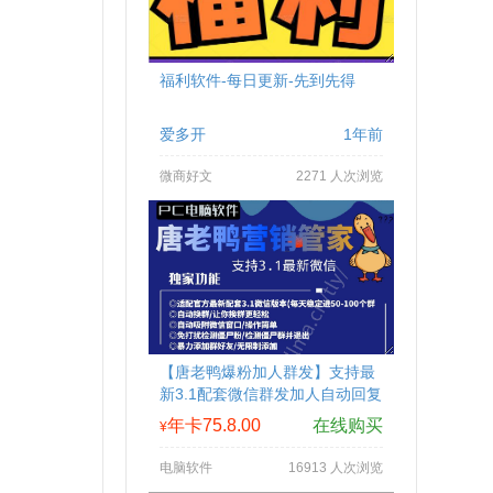
福利软件-每日更新-先到先得
爱多开
1年前
微商好文
2271 人次浏览
【唐老鸭爆粉加人群发】支持最
新3.1配套微信群发加人自动回复
拉群换群
年卡75.8.00
在线购买
¥
电脑软件
16913 人次浏览