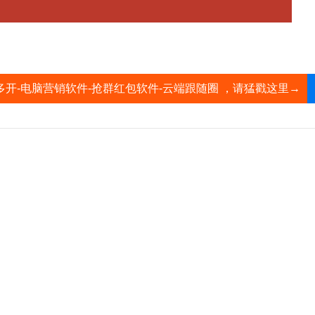
多开-电脑营销软件-抢群红包软件-云端跟随圈 ，请猛戳这里→