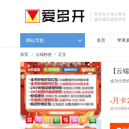
专业专注专心整合
诚信诚实诚挚发布
网站导航
首页
苹果
首页
云端秒抢
正文
【云端
包提醒
成为代理
月卡
¥
成为代理价