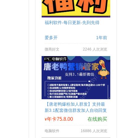
福利软件-每日更新-先到先得
爱多开
1年前
微商好文
2246 人次浏览
【唐老鸭爆粉加人群发】支持最
新3.1配套微信群发加人自动回复
拉群换群
年卡75.8.00
在线购买
¥
电脑软件
16886 人次浏览