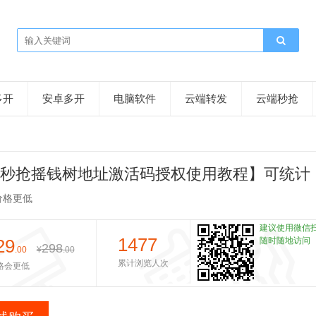
多开
安卓多开
电脑软件
云端转发
云端秒抢
秒抢摇钱树地址激活码授权使用教程】可统计
价格更低
建议使用微信
1477
29
随时随地访问
298
.00
¥
.00
累计浏览人次
格会更低