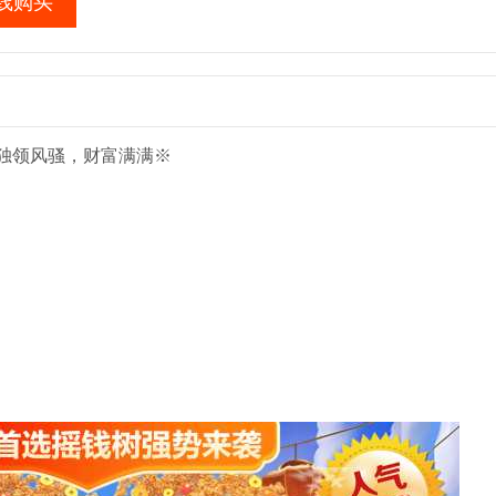
线购买
独领风骚，财富满满※