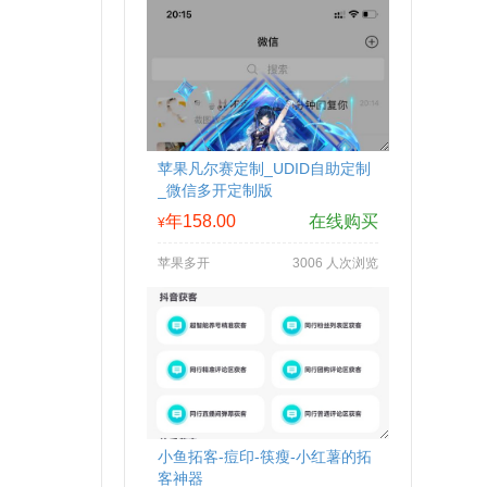
苹果凡尔赛定制_UDID自助定制
_微信多开定制版
年158.00
在线购买
¥
苹果多开
3006 人次浏览
小鱼拓客-痘印-筷瘦-小红薯的拓
客神器